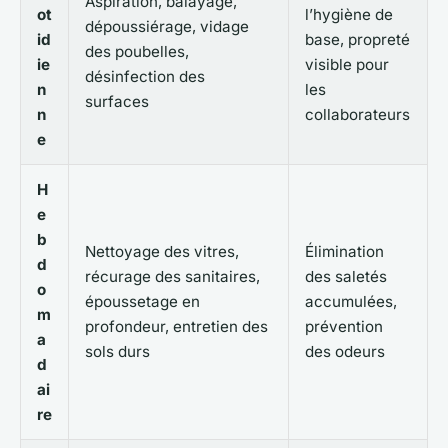
Aspiration, balayage,
ot
l’hygiène de
dépoussiérage, vidage
id
base, propreté
des poubelles,
ie
visible pour
désinfection des
n
les
surfaces
n
collaborateurs
e
H
e
b
Nettoyage des vitres,
Élimination
d
récurage des sanitaires,
des saletés
o
époussetage en
accumulées,
m
profondeur, entretien des
prévention
a
sols durs
des odeurs
d
ai
re