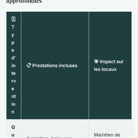
approfondies
🗓️
T
y
p
e
d’
🎯 Impact sur
in
📋 Prestations incluses
les locaux
te
rv
e
nt
io
n
Q
u
Maintien de