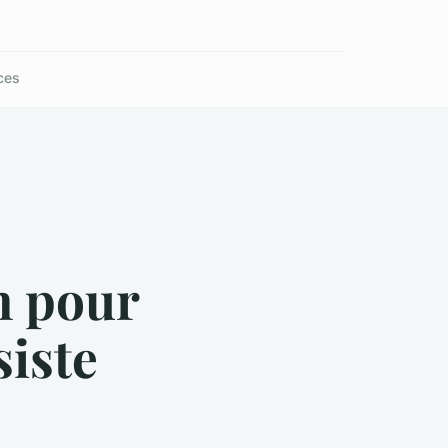
ces
n pour
iste