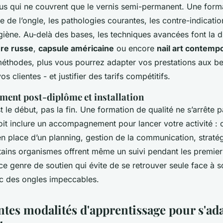
sus qui ne couvrent que le vernis semi-permanent. Une forma
ie de l’ongle, les pathologies courantes, les contre-indicatio
giène. Au-delà des bases, les techniques avancées font la d
re russe
,
capsule américaine
ou encore
nail art contemp
méthodes, plus vous pourrez adapter vos prestations aux b
s clientes - et justifier des tarifs compétitifs.
ent post-diplôme et installation
t le début, pas la fin. Une formation de qualité ne s’arrête p
oit inclure un accompagnement pour lancer votre activité : c
en place d’un planning, gestion de la communication, straté
ertains organismes offrent même un suivi pendant les premie
t ce genre de soutien qui évite de se retrouver seule face à 
c des ongles impeccables.
ntes modalités d'apprentissage pour s'ad