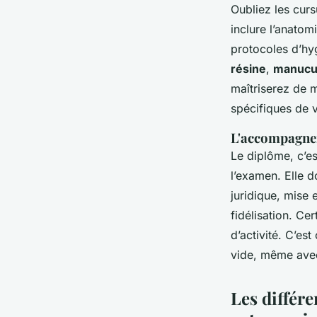
Oubliez les cur
inclure l’anatom
protocoles d’hy
résine
,
manucu
maîtriserez de 
spécifiques de vo
L'accompagnem
Le diplôme, c’es
l’examen. Elle d
juridique, mise 
fidélisation. C
d’activité. C’es
vide, même ave
Les différe