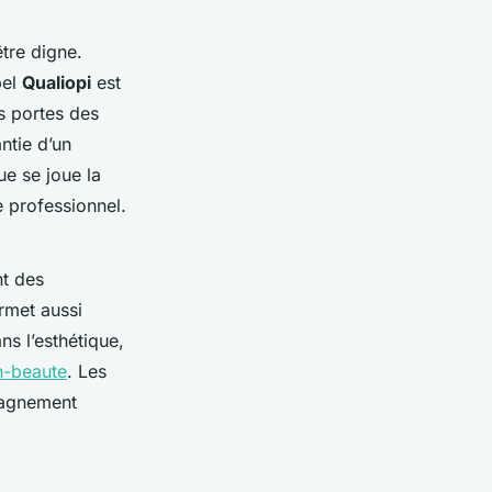
tre digne.
bel
Qualiopi
est
es portes des
ntie d’un
ue se joue la
e professionnel.
nt des
rmet aussi
ns l’esthétique,
n-beaute
. Les
pagnement