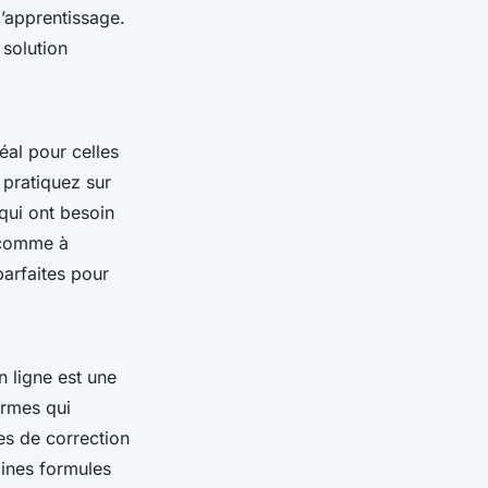
l’apprentissage.
 solution
déal pour celles
 pratiquez sur
qui ont besoin
, comme à
arfaites pour
n ligne est une
ormes qui
ces de correction
aines formules