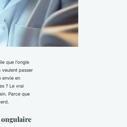
le que l’ongle
s veulent passer
 envie en
es ? Le vrai
rain. Parce que
perd.
 ongulaire