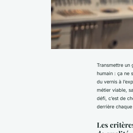
Transmettre un g
humain : ça ne s
du vernis à l’e
métier viable, s
défi, c’est de c
derrière chaque 
Les critèr