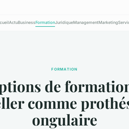
cueil
Actu
Business
Formation
Juridique
Management
Marketing
Servi
FORMATION
ptions de formatio
eller comme prothés
ongulaire