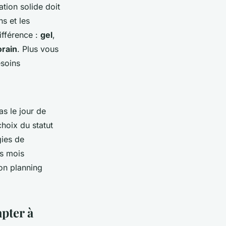
tion solide doit
ns et les
ifférence :
gel
,
orain
. Plus vous
esoins
as le jour de
hoix du statut
gies de
rs mois
son planning
apter à