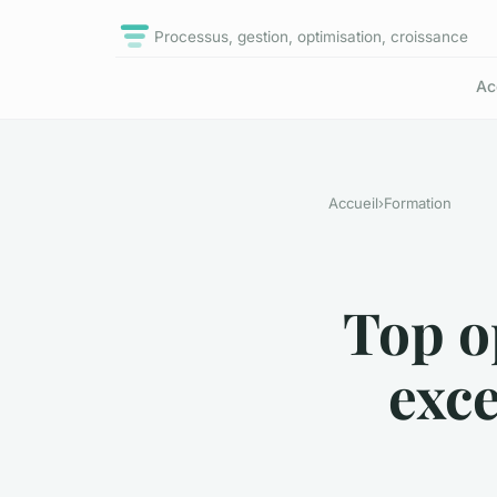
Processus, gestion, optimisation, croissance
Ac
Accueil
›
Formation
Top o
exc