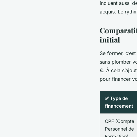
incluent aussi d
acquis. Le rythm
Comparatif
initial
Se former, c’est
sans plomber vo
€
. À cela s’ajo
pour financer v
✅ Type de
financement
CPF (Compte
Personnel de
Formation)