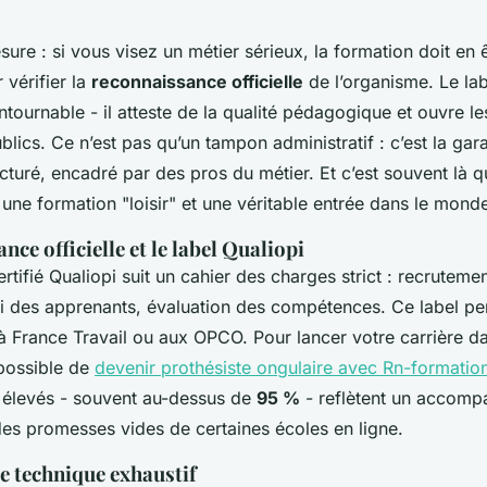
re : si vous visez un métier sérieux, la formation doit en ê
vérifier la
reconnaissance officielle
de l’organisme. Le la
ntournable - il atteste de la qualité pédagogique et ouvre l
lics. Ce n’est pas qu’un tampon administratif : c’est la gara
uré, encadré par des pros du métier. Et c’est souvent là q
 une formation "loisir" et une véritable entrée dans le mond
nce officielle et le label Qualiopi
tifié Qualiopi suit un cahier des charges strict : recruteme
vi des apprenants, évaluation des compétences. Ce label pe
à France Travail ou aux OPCO. Pour lancer votre carrière da
t possible de
devenir prothésiste ongulaire avec Rn-formatio
e élevés - souvent au-dessus de
95 %
- reflètent un accom
des promesses vides de certaines écoles en ligne.
 technique exhaustif