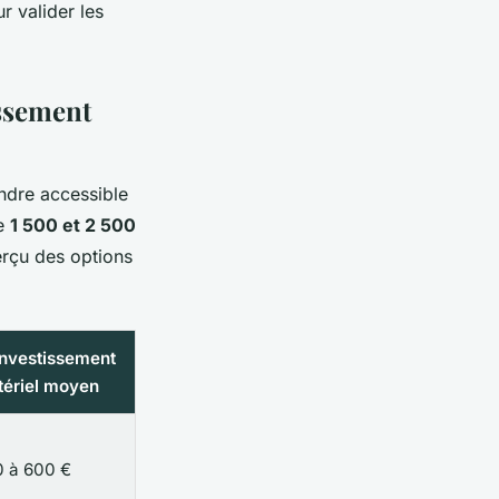
r valider les
issement
endre accessible
re
1 500 et 2 500
erçu des options
Investissement
ériel moyen
 à 600 €