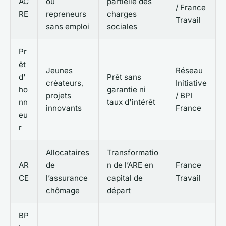
AC
ou
partielle des
/ France
RE
repreneurs
charges
Travail
sans emploi
sociales
Pr
êt
Jeunes
Réseau
d'
Prêt sans
créateurs,
Initiative
ho
garantie ni
projets
/ BPI
nn
taux d'intérêt
innovants
France
eu
r
Allocataires
Transformatio
AR
de
n de l’ARE en
France
CE
l’assurance
capital de
Travail
chômage
départ
BP