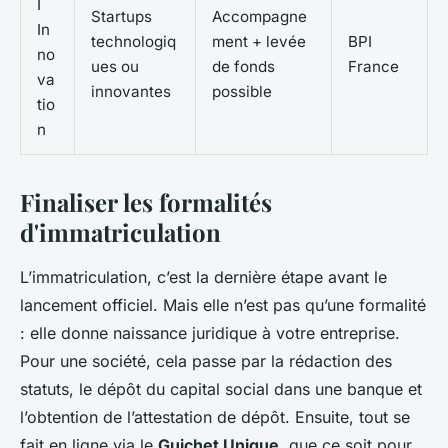
I
Startups
Accompagne
In
technologiq
ment + levée
BPI
no
ues ou
de fonds
France
va
innovantes
possible
tio
n
Finaliser les formalités
d'immatriculation
L’immatriculation, c’est la dernière étape avant le
lancement officiel. Mais elle n’est pas qu’une formalité
: elle donne naissance juridique à votre entreprise.
Pour une société, cela passe par la rédaction des
statuts, le dépôt du capital social dans une banque et
l’obtention de l’attestation de dépôt. Ensuite, tout se
fait en ligne via le
Guichet Unique
, que ce soit pour