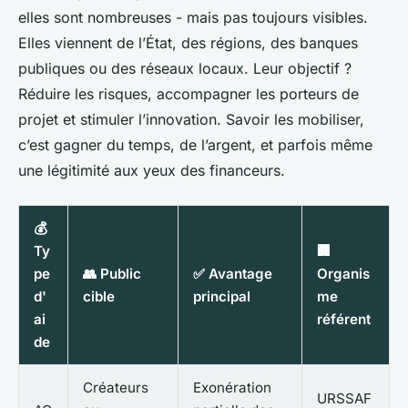
elles sont nombreuses - mais pas toujours visibles.
Elles viennent de l’État, des régions, des banques
publiques ou des réseaux locaux. Leur objectif ?
Réduire les risques, accompagner les porteurs de
projet et stimuler l’innovation. Savoir les mobiliser,
c’est gagner du temps, de l’argent, et parfois même
une légitimité aux yeux des financeurs.
💰
Ty
🏢
pe
👥 Public
✅ Avantage
Organis
d'
cible
principal
me
ai
référent
de
Créateurs
Exonération
URSSAF